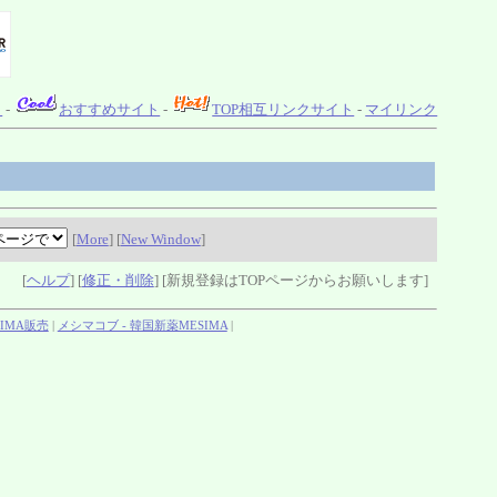
ト
-
おすすめサイト
-
TOP相互リンクサイト
-
マイリンク
[
More
] [
New Window
]
[
ヘルプ
] [
修正・削除
] [新規登録はTOPページからお願いします]
IMA販売
|
メシマコブ - 韓国新薬MESIMA
|