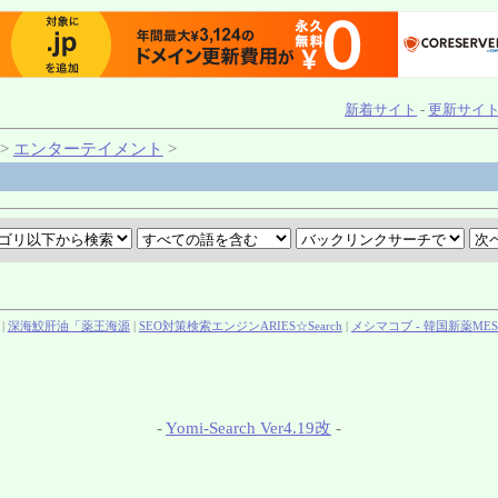
新着サイト
-
更新サイ
>
エンターテイメント
>
|
深海鮫肝油「薬王海源
|
SEO対策検索エンジンARIES☆Search
|
メシマコブ - 韓国新薬MES
-
Yomi-Search Ver4.19改
-