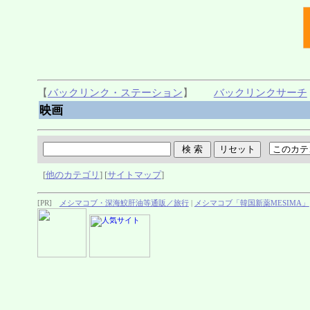
【
バックリンク・ステーション
】
バックリンクサーチ
映画
[
他のカテゴリ
] [
サイトマップ
]
[PR]
メシマコブ・深海鮫肝油等通販／旅行
|
メシマコブ「韓国新薬MESIMA」