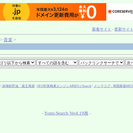
新着サイト
-
更新サイ
>
音楽
>
|
深海鮫肝油「薬王海源
|
SEO対策検索エンジンARIES☆Search
|
メシマコブ - 韓国新薬MES
-
Yomi-Search Ver4.19改
-