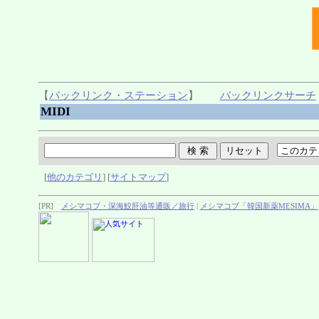
【
バックリンク・ステーション
】
バックリンクサーチ
MIDI
[
他のカテゴリ
] [
サイトマップ
]
[PR]
メシマコブ・深海鮫肝油等通販／旅行
|
メシマコブ「韓国新薬MESIMA」