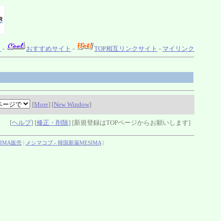
ト
-
おすすめサイト
-
TOP相互リンクサイト
-
マイリンク
[
More
] [
New Window
]
[
ヘルプ
] [
修正・削除
] [新規登録はTOPページからお願いします]
IMA販売
|
メシマコブ - 韓国新薬MESIMA
|